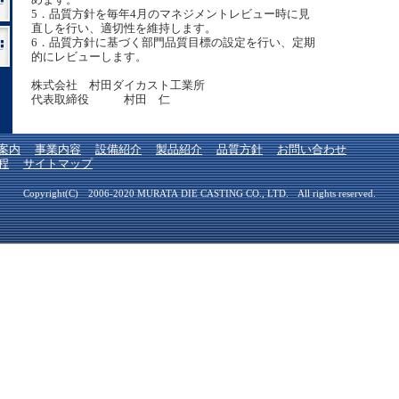
5．品質方針を毎年4月のマネジメントレビュー時に見
直しを行い、適切性を維持します。
6．品質方針に基づく部門品質目標の設定を行い、定期
的にレビューします。
株式会社 村田ダイカスト工業所
代表取締役 村田 仁
案内
事業内容
設備紹介
製品紹介
品質方針
お問い合わせ
程
サイトマップ
Copyright(C) 2006-2020 MURATA DIE CASTING CO., LTD. All rights reserved.