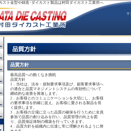
カスト金型や鋳造･ダイカスト製品は村田ダイカスト工業所へ
〒
品質方針
最高品質への飽くなき挑戦
品質方針
1．当社は、法令・規制要求事項及び、顧客要求事項へ
の適合と品質マネジメントシステムの有効性について
継続的な改善を推進します。
2．お客様とのコミュニケーションを大切にし、お客様
の要求事項を的確に捉え、お客様に愛される製品を長
く提供します。
3．お客様の立場に立った品質の確保を行うために全員
参加で品質の創り込みを行い、品質管理の向上を図
り、品質保証体制の構築を行っていきます。
4．品質方針を組織内に伝達し常に理解されるように努
めます。