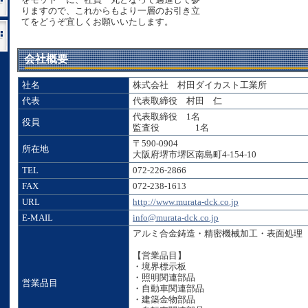
りますので、これからもより一層のお引き立
てをどうぞ宜しくお願いいたします。
会社概要
社名
株式会社 村田ダイカスト工業所
代表
代表取締役 村田 仁
代表取締役 1名
役員
監査役 1名
〒590-0904
所在地
大阪府堺市堺区南島町4-154-10
TEL
072-226-2866
FAX
072-238-1613
URL
http://www.murata-dck.co.jp
E-MAIL
info@murata-dck.co.jp
アルミ合金鋳造・精密機械加工・表面処理
【営業品目】
・境界標示板
・照明関連部品
営業品目
・自動車関連部品
・建築金物部品