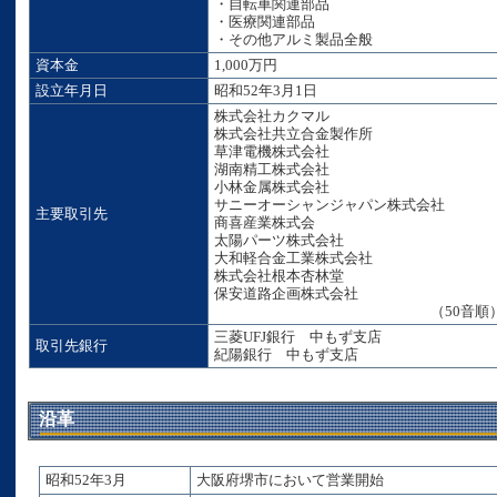
・自転車関連部品
・医療関連部品
・その他アルミ製品全般
資本金
1,000万円
設立年月日
昭和52年3月1日
株式会社カクマル
株式会社共立合金製作所
草津電機株式会社
湖南精工株式会社
小林金属株式会社
サニーオーシャンジャパン株式会社
主要取引先
商喜産業株式会
太陽パーツ株式会社
大和軽合金工業株式会社
株式会社根本杏林堂
保安道路企画株式会社
（50音順
三菱UFJ銀行 中もず支店
取引先銀行
紀陽銀行 中もず支店
沿革
昭和52年3月
大阪府堺市において営業開始