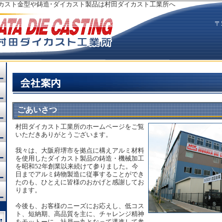
カスト金型や鋳造･ダイカスト製品は村田ダイカスト工業所へ
〒
ごあいさつ
村田ダイカスト工業所のホームページをご覧
いただきありがとうございます。
我々は、大阪府堺市を拠点に構えアルミ材料
を使用したダイカスト製品の鋳造・機械加工
を昭和52年創業以来続けて参りました。今
日までアルミ鋳物製造に従事することができ
たのも、ひとえに皆様のおかげと感謝してお
ります。
今後も、お客様のニーズにお応えし、低コス
ト、短納期、高品質を主に、チャレンジ精神
をモットーに、社員一丸となって邁進して参